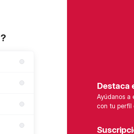
a?
Destaca e
Ayúdanos a 
con tu perfi
Suscripc