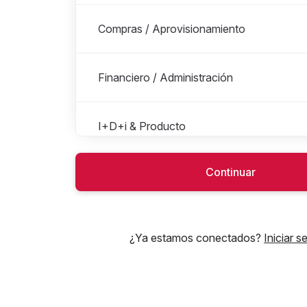
Compras / Aprovisionamiento
Financiero / Administración
I+D+i & Producto
Continuar
Ingeniería & Mejora Continua
IT
¿Ya estamos conectados?
Iniciar s
Legal