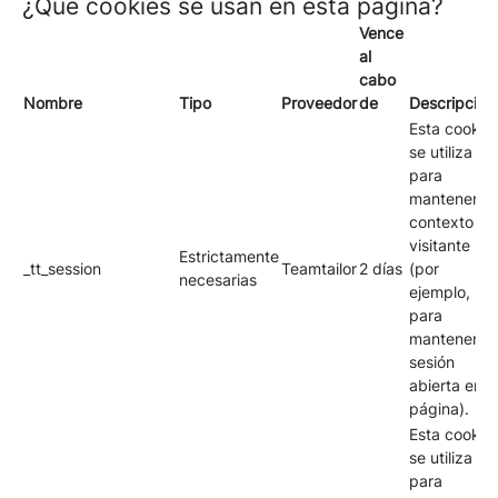
¿Qué cookies se usan en esta página?
Vence
al
cabo
Nombre
Tipo
Proveedor
de
Descripción
Esta cookie
se utiliza
para
mantener el
contexto de
visitante
Estrictamente
_tt_session
Teamtailor
2 días
(por
necesarias
ejemplo,
para
mantener tu
sesión
abierta en l
página).
Esta cookie
se utiliza
para