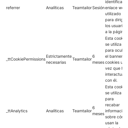
identificar el
referrer
Analíticas
Teamtailor
Sesión
enlace web
utilizado
para dirigir 
los usuarios
a la página.
Esta cookie
se utiliza
para ocultar
Estrictamente
6
el banner d
_ttCookiePermissions
Teamtailor
necesarias
meses
cookies una
vez que has
interactuad
con él.
Esta cookie
se utiliza
para
recabar
6
_ttAnalytics
Analíticas
Teamtailor
información
meses
sobre cómo
usan la