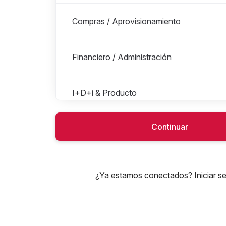
Compras / Aprovisionamiento
Financiero / Administración
I+D+i & Producto
Continuar
Ingeniería & Mejora Continua
IT
¿Ya estamos conectados?
Iniciar s
Legal