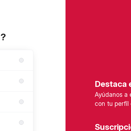
a?
Destaca e
Ayúdanos a 
con tu perfi
Suscripc