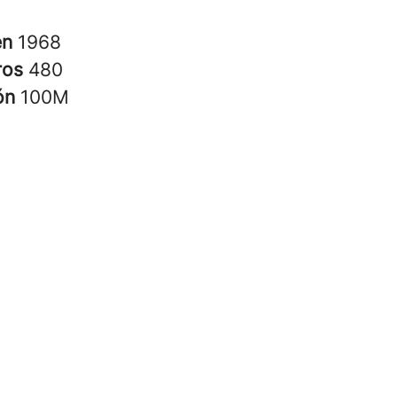
en
1968
ros
480
ión
100M