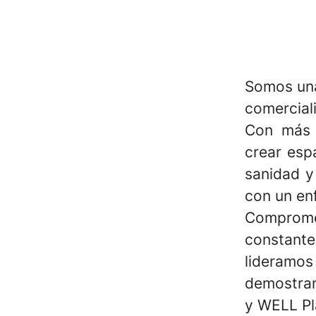
Somos una
comerciali
Con más 
crear esp
sanidad y
con un en
Compromet
constante
lideramos 
demostram
y WELL Pl