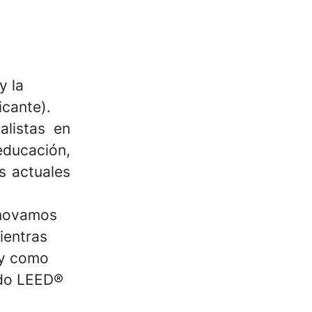
y la
icante).
listas en
educación,
s actuales
nnovamos
ientras
l y como
ado LEED®