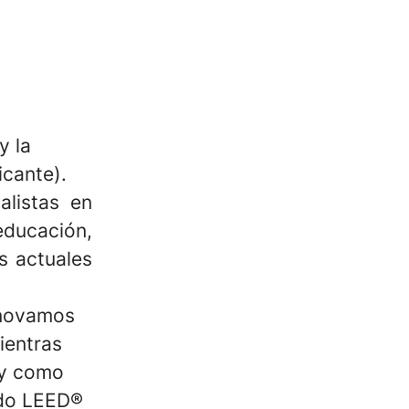
y la
icante).
listas en
educación,
s actuales
nnovamos
ientras
l y como
ado LEED®