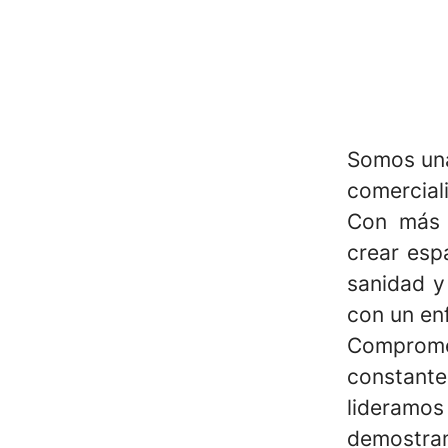
Somos una
comerciali
Con más 
crear esp
sanidad y
con un en
Compromet
constante
lideramos 
demostram