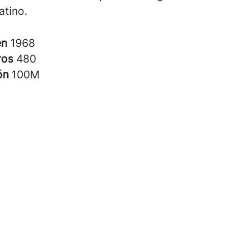
atino.
en
1968
ros
480
ión
100M