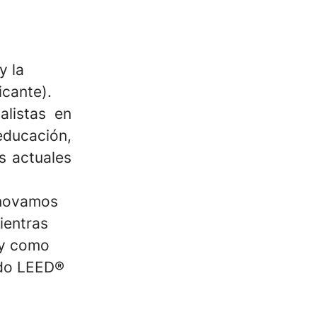
y la
icante).
listas en
educación,
s actuales
nnovamos
ientras
l y como
ado LEED®