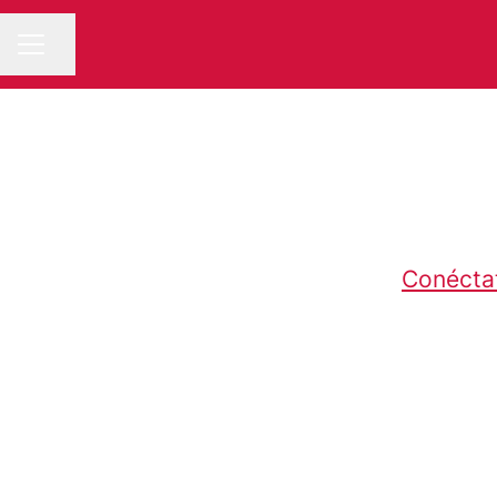
Compartir página
MENÚ DE EMPLEO
Conécta