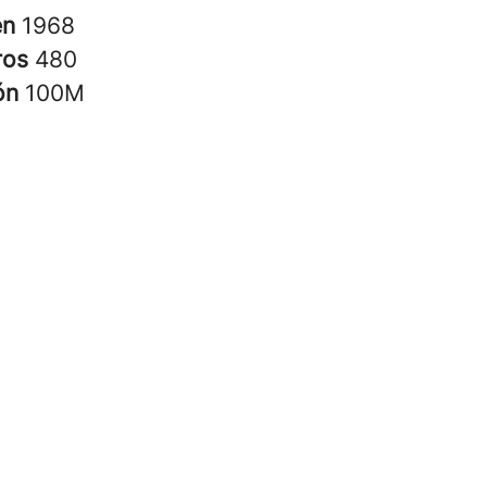
en
1968
ros
480
ión
100M