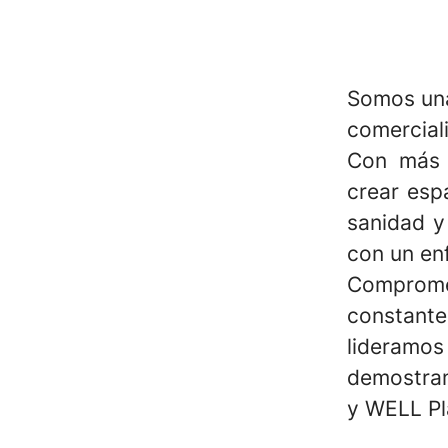
Somos una
comerciali
Con más 
crear esp
sanidad y
con un en
Compromet
constante
lideramos 
demostram
y WELL Pl